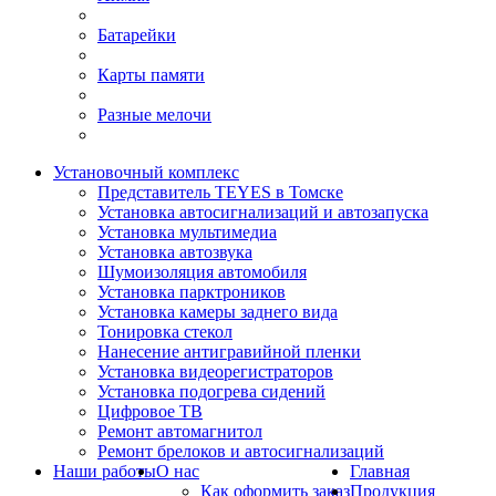
Батарейки
Карты памяти
Разные мелочи
Установочный комплекс
Представитель TEYES в Томске
Установка автосигнализаций и автозапуска
Установка мультимедиа
Установка автозвука
Шумоизоляция автомобиля
Установка парктроников
Установка камеры заднего вида
Тонировка стекол
Нанесение антигравийной пленки
Установка видеорегистраторов
Установка подогрева сидений
Цифровое ТВ
Ремонт автомагнитол
Ремонт брелоков и автосигнализаций
Наши работы
О нас
Главная
Как оформить заказ
Продукция