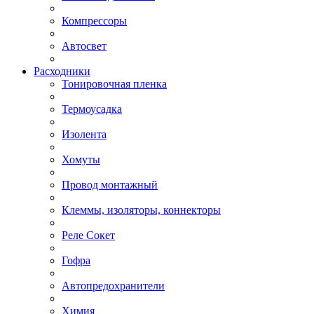
Компрессоры
Автосвет
Расходники
Тонировочная пленка
Термоусадка
Изолента
Хомуты
Провод монтажный
Клеммы, изоляторы, коннекторы
Реле Сокет
Гофра
Автопредохранители
Химия