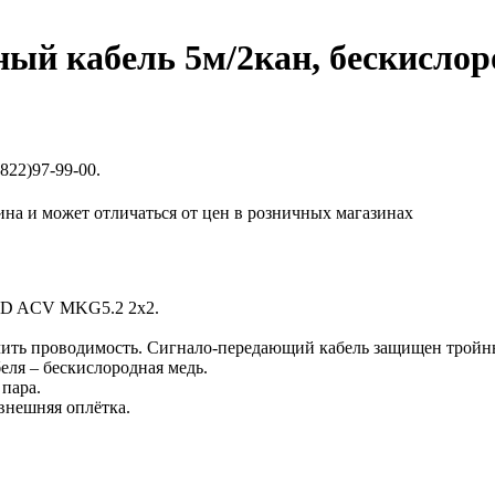
 кабель 5м/2кан, бескислор
822)97-99-00.
ина и может отличаться от цен в розничных магазинах
LD ACV MKG5.2 2х2.
ичить проводимость. Сигнало-передающий кабель защищен трой
еля – бескислородная медь.
пара.
внешняя оплётка.