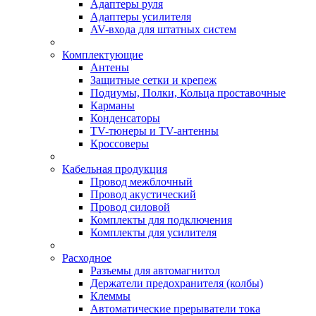
Адаптеры руля
Адаптеры усилителя
AV-входа для штатных систем
Комплектующие
Антены
Защитные сетки и крепеж
Подиумы, Полки, Кольца проставочные
Карманы
Конденсаторы
TV-тюнеры и TV-антенны
Кроссоверы
Кабельная продукция
Провод межблочный
Провод акустический
Провод силовой
Комплекты для подключения
Комплекты для усилителя
Расходное
Разъемы для автомагнитол
Держатели предохранителя (колбы)
Клеммы
Автоматические прерыватели тока