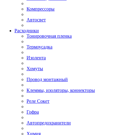
Компрессоры
Автосвет
Расходники
Тонировочная пленка
Термоусадка
Изолента
Хомуты
Провод монтажный
Клеммы, изоляторы, коннекторы
Реле Сокет
Гофра
Автопредохранители
Химия