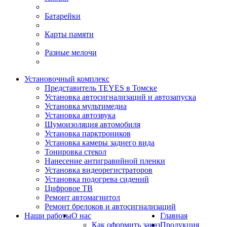
Батарейки
Карты памяти
Разные мелочи
Установочный комплекс
Представитель TEYES в Томске
Установка автосигнализаций и автозапуска
Установка мультимедиа
Установка автозвука
Шумоизоляция автомобиля
Установка парктроников
Установка камеры заднего вида
Тонировка стекол
Нанесение антигравийной пленки
Установка видеорегистраторов
Установка подогрева сидений
Цифровое ТВ
Ремонт автомагнитол
Ремонт брелоков и автосигнализаций
Наши работы
О нас
Главная
Как оформить заказ
Продукция