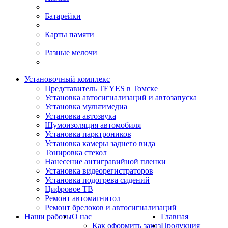
Батарейки
Карты памяти
Разные мелочи
Установочный комплекс
Представитель TEYES в Томске
Установка автосигнализаций и автозапуска
Установка мультимедиа
Установка автозвука
Шумоизоляция автомобиля
Установка парктроников
Установка камеры заднего вида
Тонировка стекол
Нанесение антигравийной пленки
Установка видеорегистраторов
Установка подогрева сидений
Цифровое ТВ
Ремонт автомагнитол
Ремонт брелоков и автосигнализаций
Наши работы
О нас
Главная
Как оформить заказ
Продукция