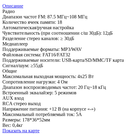
Описание
Радио
Диапазон частот FM: 87.5 МГц~108 МГц
Количество ячеек памяти: 18
Автоматическая/ручная настройка
Чувствительность (при соотношении с/ш 30дБ): 12дБ
Разделение стерео каналов: ≥ 30дБ
Медиаплеер
Поддерживаемые форматы: MP3/WAV
Файловая система: FAT16/FAT32
Поддерживаемые носители: USB-карта/SD/MMC/TF карта
Сигнал/шум: ≥55дБ
Общие
Максимальная выходная мощность: 4x25 Вт
Сопротивление нагрузки: 4 Ом
Диапазон воспроизводимых частот: 20 Гц~18 кГц
Встроенный эквалайзер: 5 режимов
AUX вход
RCA стерео выход
Напряжение питания: +12 В (на корпусе «-»)
Максимальный потребляемый ток: 5А
Размеры: 178*36*52мм
Вес: 0,4кг
Показать на карте