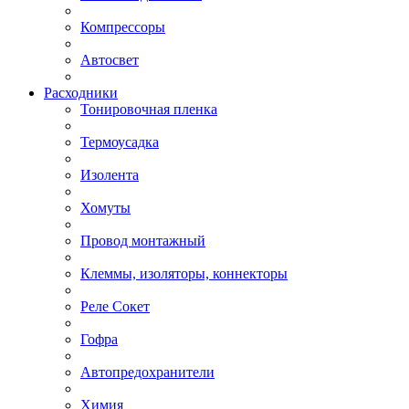
Компрессоры
Автосвет
Расходники
Тонировочная пленка
Термоусадка
Изолента
Хомуты
Провод монтажный
Клеммы, изоляторы, коннекторы
Реле Сокет
Гофра
Автопредохранители
Химия