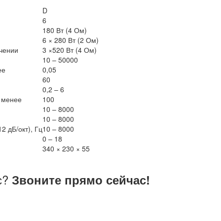
D
6
180 Вт (4 Ом)
6 × 280 Вт (2 Ом)
чении
3 ×520 Вт (4 Ом)
10 – 50000
ее
0,05
60
0,2 – 6
 менее
100
10 – 8000
10 – 8000
2 дБ/окт), Гц
10 – 8000
0 – 18
340 × 230 × 55
с?
Звоните прямо сейчас!