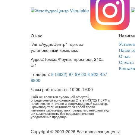
О нас
Навига
"АвтоАудиоЦентр" торгово-
Установ
установочный комплекс
Наши р
О нас
Адрес:
Томск, Фрунзе проспект, 240а
Оплата 
ст1
Контакт
Телефон:
8 (3822) 97-99-00
8-923-457-
9900
Часы работы:
пн-вс 10:00-19:00
Сайт не является публичной офертой,
определяемой положениями Статьи 437(2) ГК РФ и
носит исключительно информационный характер.
Производитель оставляет за собой право
изменять характеристики товара, его внешний вид
и и комплектность без предварительного
уведомления продавца.
Copyright © 2003-2026 Все права защищены.