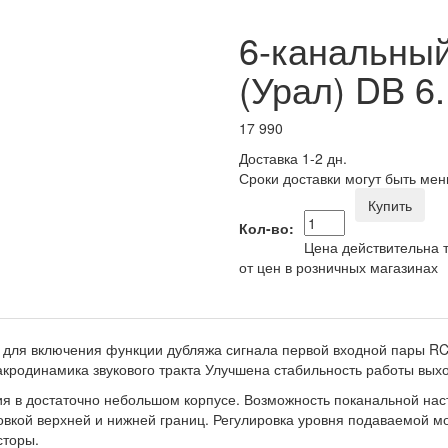
6-канальны
(Урал) DB 6.
17 990
Доставка 1-2 дн.
Сроки доставки могут быть мен
Купить
Кол-во:
Цена действительна т
от цен в розничных магазинах
я включения функции дубляжа сигнала первой входной пары RCA
акродинамика звукового тракта Улучшена стабильность работы выхо
я в достаточно небольшом корпусе. Возможность поканальной наст
вкой верхней и нижней границ. Регулировка уровня подаваемой мо
сторы.