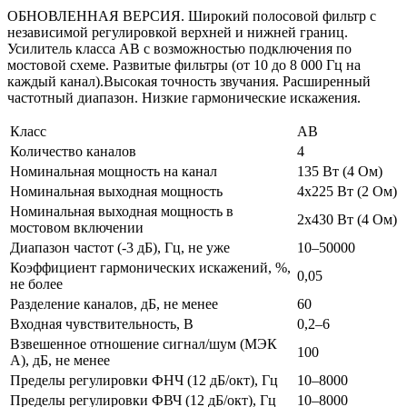
ОБНОВЛЕННАЯ ВЕРСИЯ. Широкий полосовой фильтр с
независимой регулировкой верхней и нижней границ.
Усилитель класса AB с возможностью подключения по
мостовой схеме. Развитые фильтры (от 10 до 8 000 Гц на
каждый канал).Высокая точность звучания. Расширенный
частотный диапазон. Низкие гармонические искажения.
Класс
AB
Количество каналов
4
Номинальная мощность на канал
135 Вт (4 Ом)
Номинальная выходная мощность
4х225 Вт (2 Ом)
Номинальная выходная мощность в
2х430 Вт (4 Ом)
мостовом включении
Диапазон частот (-3 дБ), Гц, не уже
10–50000
Коэффициент гармонических искажений, %,
0,05
не более
Разделение каналов, дБ, не менее
60
Входная чувствительность, В
0,2–6
Взвешенное отношение сигнал/шум (МЭК
100
А), дБ, не менее
Пределы регулировки ФНЧ (12 дБ/окт), Гц
10–8000
Пределы регулировки ФВЧ (12 дБ/окт), Гц
10–8000