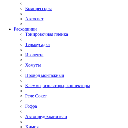
Компрессоры
Автосвет
Расходники
Тонировочная пленка
Термоусадка
Изолента
Хомуты
Провод монтажный
Клеммы, изоляторы, коннекторы
Реле Сокет
Гофра
Автопредохранители
Химия