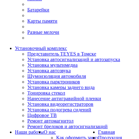
Батарейки
Карты памяти
Разные мелочи
Установочный комплекс
Представитель TEYES в Томске
Установка автосигнализаций и автозапуска
Установка мультимедиа
Установка автозвука
Шумоизоляция автомобиля
Установка парктроников
Установка камеры заднего вида
Тонировка стекол
Нанесение антигравийной пленки
Установка видеорегистраторов
Установка подогрева сидений
Цифровое ТВ
Ремонт автомагнитол
Ремонт брелоков и автосигнализаций
Наши работы
О нас
Главная
Как оформить заказ
Продукция