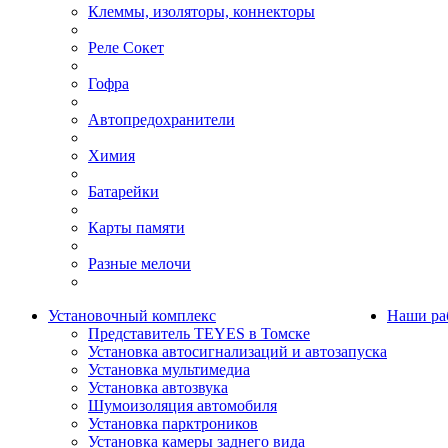
Клеммы, изоляторы, коннекторы
Реле Сокет
Гофра
Автопредохранители
Химия
Батарейки
Карты памяти
Разные мелочи
Установочный комплекс
Наши ра
Представитель TEYES в Томске
Установка автосигнализаций и автозапуска
Установка мультимедиа
Установка автозвука
Шумоизоляция автомобиля
Установка парктроников
Установка камеры заднего вида