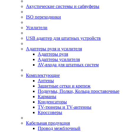
Акустические системы и сабвуферы
ISO переходники
Усилители
USB адаптер для штатных устройств
Адаптеры руля и усилителя
Адаптеры руля
Адаптеры усилителя
AV-входа для штатных систем
Комплектующие
Антены
Защитные сетки и крепеж
Подиумы, Полки, Кольца проставочные
Карманы
Конденсаторы
TV-тюнеры и TV-антенны
Кроссоверы
Кабельная продукция
Провод межблочный