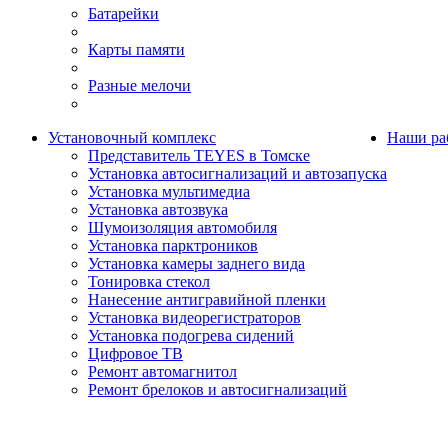
Батарейки
Карты памяти
Разные мелочи
Установочный комплекс
Наши ра
Представитель TEYES в Томске
Установка автосигнализаций и автозапуска
Установка мультимедиа
Установка автозвука
Шумоизоляция автомобиля
Установка парктроников
Установка камеры заднего вида
Тонировка стекол
Нанесение антигравийной пленки
Установка видеорегистраторов
Установка подогрева сидений
Цифровое ТВ
Ремонт автомагнитол
Ремонт брелоков и автосигнализаций