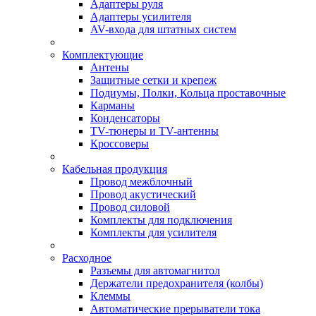
Адаптеры руля
Адаптеры усилителя
AV-входа для штатных систем
Комплектующие
Антены
Защитные сетки и крепеж
Подиумы, Полки, Кольца проставочные
Карманы
Конденсаторы
TV-тюнеры и TV-антенны
Кроссоверы
Кабельная продукция
Провод межблочный
Провод акустический
Провод силовой
Комплекты для подключения
Комплекты для усилителя
Расходное
Разъемы для автомагнитол
Держатели предохранителя (колбы)
Клеммы
Автоматические прерыватели тока