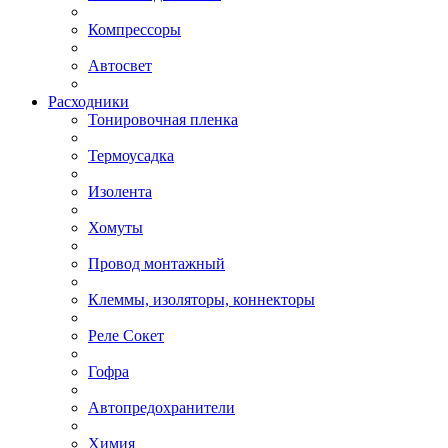
Компрессоры
Автосвет
Расходники
Тонировочная пленка
Термоусадка
Изолента
Хомуты
Провод монтажный
Клеммы, изоляторы, коннекторы
Реле Сокет
Гофра
Автопредохранители
Химия