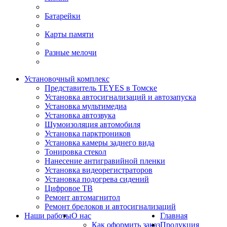
Батарейки
Карты памяти
Разные мелочи
Установочный комплекс
Представитель TEYES в Томске
Установка автосигнализаций и автозапуска
Установка мультимедиа
Установка автозвука
Шумоизоляция автомобиля
Установка парктроников
Установка камеры заднего вида
Тонировка стекол
Нанесение антигравийной пленки
Установка видеорегистраторов
Установка подогрева сидений
Цифровое ТВ
Ремонт автомагнитол
Ремонт брелоков и автосигнализаций
Наши работы
О нас
Главная
Как оформить заказ
Продукция