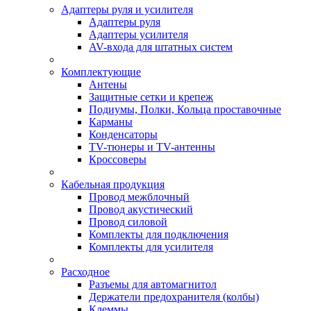
Адаптеры руля и усилителя
Адаптеры руля
Адаптеры усилителя
AV-входа для штатных систем
Комплектующие
Антены
Защитные сетки и крепеж
Подиумы, Полки, Кольца проставочные
Карманы
Конденсаторы
TV-тюнеры и TV-антенны
Кроссоверы
Кабельная продукция
Провод межблочный
Провод акустический
Провод силовой
Комплекты для подключения
Комплекты для усилителя
Расходное
Разъемы для автомагнитол
Держатели предохранителя (колбы)
Клеммы