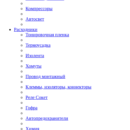
Компрессоры
Автосвет
Расходники
Тонировочная пленка
Термоусадка
Изолента
Хомуты
Провод монтажный
Клеммы, изоляторы, коннекторы
Реле Сокет
Гофра
Автопредохранители
Химия