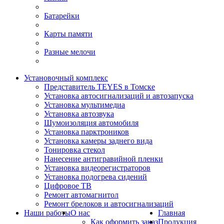
Батарейки
Карты памяти
Разные мелочи
Установочный комплекс
Представитель TEYES в Томске
Установка автосигнализаций и автозапуска
Установка мультимедиа
Установка автозвука
Шумоизоляция автомобиля
Установка парктроников
Установка камеры заднего вида
Тонировка стекол
Нанесение антигравийной пленки
Установка видеорегистраторов
Установка подогрева сидений
Цифровое ТВ
Ремонт автомагнитол
Ремонт брелоков и автосигнализаций
Наши работы
О нас
Главная
Как оформить заказ
Продукция