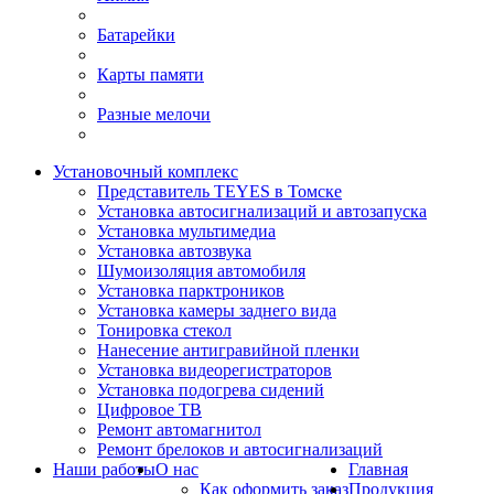
Батарейки
Карты памяти
Разные мелочи
Установочный комплекс
Представитель TEYES в Томске
Установка автосигнализаций и автозапуска
Установка мультимедиа
Установка автозвука
Шумоизоляция автомобиля
Установка парктроников
Установка камеры заднего вида
Тонировка стекол
Нанесение антигравийной пленки
Установка видеорегистраторов
Установка подогрева сидений
Цифровое ТВ
Ремонт автомагнитол
Ремонт брелоков и автосигнализаций
Наши работы
О нас
Главная
Как оформить заказ
Продукция