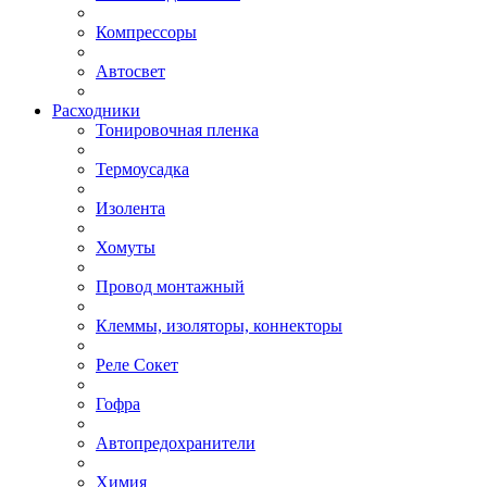
Компрессоры
Автосвет
Расходники
Тонировочная пленка
Термоусадка
Изолента
Хомуты
Провод монтажный
Клеммы, изоляторы, коннекторы
Реле Сокет
Гофра
Автопредохранители
Химия