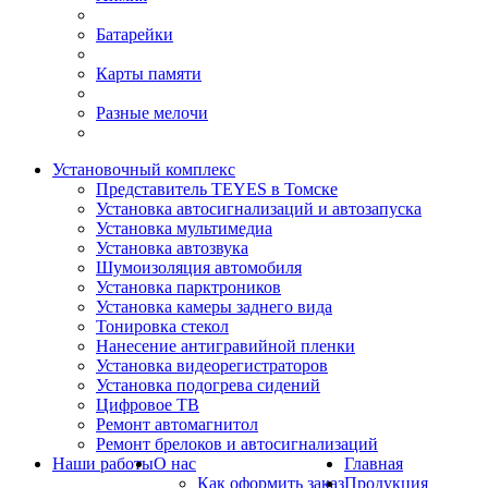
Батарейки
Карты памяти
Разные мелочи
Установочный комплекс
Представитель TEYES в Томске
Установка автосигнализаций и автозапуска
Установка мультимедиа
Установка автозвука
Шумоизоляция автомобиля
Установка парктроников
Установка камеры заднего вида
Тонировка стекол
Нанесение антигравийной пленки
Установка видеорегистраторов
Установка подогрева сидений
Цифровое ТВ
Ремонт автомагнитол
Ремонт брелоков и автосигнализаций
Наши работы
О нас
Главная
Как оформить заказ
Продукция