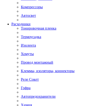
Компрессоры
Автосвет
Расходники
Тонировочная пленка
Термоусадка
Изолента
Хомуты
Провод монтажный
Клеммы, изоляторы, коннекторы
Реле Сокет
Гофра
Автопредохранители
Химия