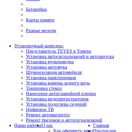
Батарейки
Карты памяти
Разные мелочи
Установочный комплекс
Представитель TEYES в Томске
Установка автосигнализаций и автозапуска
Установка мультимедиа
Установка автозвука
Шумоизоляция автомобиля
Установка парктроников
Установка камеры заднего вида
Тонировка стекол
Нанесение антигравийной пленки
Установка видеорегистраторов
Установка подогрева сидений
Цифровое ТВ
Ремонт автомагнитол
Ремонт брелоков и автосигнализаций
Наши работы
О нас
Главная
Как оформить заказ
Продукция