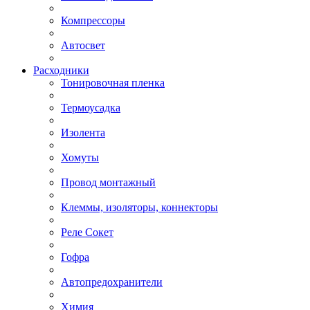
Компрессоры
Автосвет
Расходники
Тонировочная пленка
Термоусадка
Изолента
Хомуты
Провод монтажный
Клеммы, изоляторы, коннекторы
Реле Сокет
Гофра
Автопредохранители
Химия