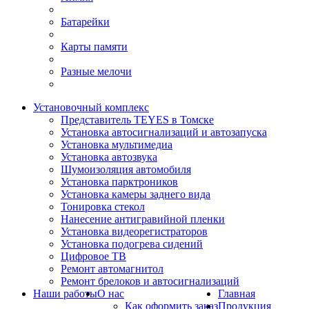
Батарейки
Карты памяти
Разные мелочи
Установочный комплекс
Представитель TEYES в Томске
Установка автосигнализаций и автозапуска
Установка мультимедиа
Установка автозвука
Шумоизоляция автомобиля
Установка парктроников
Установка камеры заднего вида
Тонировка стекол
Нанесение антигравийной пленки
Установка видеорегистраторов
Установка подогрева сидений
Цифровое ТВ
Ремонт автомагнитол
Ремонт брелоков и автосигнализаций
Наши работы
О нас
Главная
Как оформить заказ
Продукция