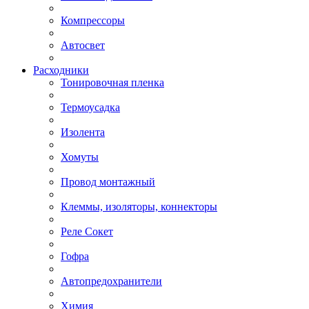
Компрессоры
Автосвет
Расходники
Тонировочная пленка
Термоусадка
Изолента
Хомуты
Провод монтажный
Клеммы, изоляторы, коннекторы
Реле Сокет
Гофра
Автопредохранители
Химия