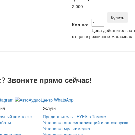
2 000
Купить
Кол-во:
Цена действительна т
от цен в розничных магазинах
с?
Звоните прямо сейчас!
ция
Услуги
очный комплекс
Представитель TEYES в Томске
аботы
Установка автосигнализаций и автозапуска
Установка мультимедиа
и доставка
Установка автозвука