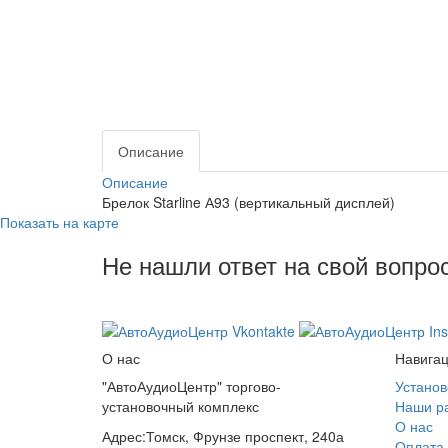
Описание
Описание
Брелок Starline А93 (вертикальный дисплей)
Показать на карте
Не нашли ответ на свой вопро
8 (3822) 97-99-00
О нас
Навига
"АвтоАудиоЦентр" торгово-
Установ
установочный комплекс
Наши р
О нас
Адрес:
Томск, Фрунзе проспект, 240а
Оплата 