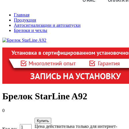
О НАС
ОПЛАТА И
Главная
Продукция
Автосигнализации и автозапуски
Брелоки и чехлы
Брелок StarLine A92
0
Купить
Цена действительна только для интернет-
Кол-во: