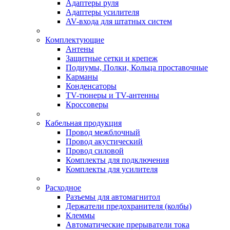
Адаптеры руля
Адаптеры усилителя
AV-входа для штатных систем
Комплектующие
Антены
Защитные сетки и крепеж
Подиумы, Полки, Кольца проставочные
Карманы
Конденсаторы
TV-тюнеры и TV-антенны
Кроссоверы
Кабельная продукция
Провод межблочный
Провод акустический
Провод силовой
Комплекты для подключения
Комплекты для усилителя
Расходное
Разъемы для автомагнитол
Держатели предохранителя (колбы)
Клеммы
Автоматические прерыватели тока