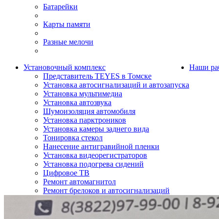
Батарейки
Карты памяти
Разные мелочи
Установочный комплекс
Наши ра
Представитель TEYES в Томске
Установка автосигнализаций и автозапуска
Установка мультимедиа
Установка автозвука
Шумоизоляция автомобиля
Установка парктроников
Установка камеры заднего вида
Тонировка стекол
Нанесение антигравийной пленки
Установка видеорегистраторов
Установка подогрева сидений
Цифровое ТВ
Ремонт автомагнитол
Ремонт брелоков и автосигнализаций