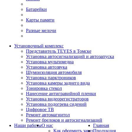
Батарейки
Карты памяти
Разные мелочи
Установочный комплекс
Представитель TEYES в Томске
Установка автосигнализаций и автозапуска
Установка мультимедиа
Установка автозвука
Шумоизоляция автомобиля
Установка парктроников
Установка камеры заднего вида
Тонировка стекол
Нанесение антигравийной пленки
Установка видеорегистраторов
Установка подогрева сидений
Цифровое ТВ
Ремонт автомагнитол
Ремонт брелоков и автосигнализаций
Наши работы
О нас
Главная
Как оформить заказ
Продукция