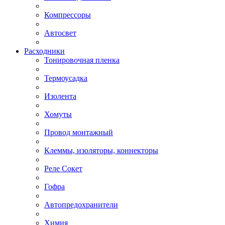
Компрессоры
Автосвет
Расходники
Тонировочная пленка
Термоусадка
Изолента
Хомуты
Провод монтажный
Клеммы, изоляторы, коннекторы
Реле Сокет
Гофра
Автопредохранители
Химия