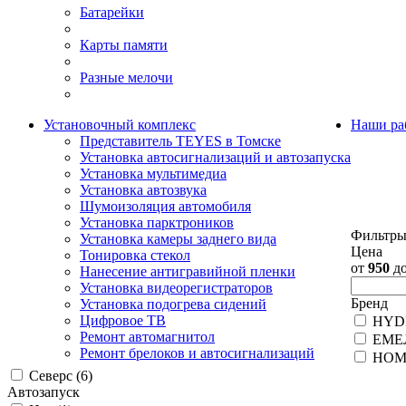
Батарейки
Карты памяти
Разные мелочи
Установочный комплекс
Наши ра
Представитель TEYES в Томске
Установка автосигнализаций и автозапуска
Установка мультимедиа
Установка автозвука
Шумоизоляция автомобиля
Установка парктроников
Фильтр
Установка камеры заднего вида
Цена
Тонировка стекол
от
950
д
Нанесение антигравийной пленки
Установка видеорегистраторов
Бренд
Установка подогрева сидений
Цифровое ТВ
HYD
Ремонт автомагнитол
ЕМЕ
Ремонт брелоков и автосигнализаций
НОМ
Северс
(6)
Автозапуск