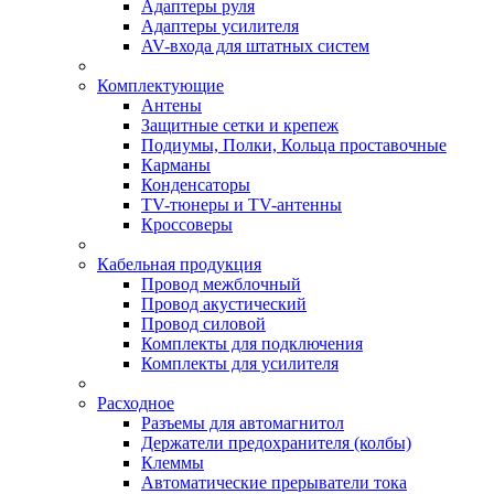
Адаптеры руля
Адаптеры усилителя
AV-входа для штатных систем
Комплектующие
Антены
Защитные сетки и крепеж
Подиумы, Полки, Кольца проставочные
Карманы
Конденсаторы
TV-тюнеры и TV-антенны
Кроссоверы
Кабельная продукция
Провод межблочный
Провод акустический
Провод силовой
Комплекты для подключения
Комплекты для усилителя
Расходное
Разъемы для автомагнитол
Держатели предохранителя (колбы)
Клеммы
Автоматические прерыватели тока