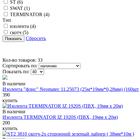
ST
(6)
SWAT
(1)
TERMINATOR
(4)
Тип
изолента
(4)
скотч
(5)
Сбросить
Показать
Кол-во товаров: 33
Сортировать по:
Показать по:
В наличии
Изолента "флис" Neomatec 11.25073 (25м*19мм*0,28мм) (160шт
390
купить
В наличии
Изолента TERMINATOR IZ 1920S (ПВХ, 19мм х 20м)
200
купить