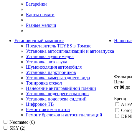
Батарейки
Карты памяти
Разные мелочи
Установочный комплекс
Наши ра
Представитель TEYES в Томске
Установка автосигнализаций и автозапуска
Установка мультимедиа
Установка автозвука
Шумоизоляция автомобиля
Установка парктроников
Фильтр
Установка камеры заднего вида
Цена
Тонировка стекол
от
80
до
Нанесение антигравийной пленки
Установка видеорегистраторов
Бренд
Установка подогрева сидений
Цифровое ТВ
ALF
Ремонт автомагнитол
Corop
Ремонт брелоков и автосигнализаций
DEN
Neomatec
(6)
SKY
(2)