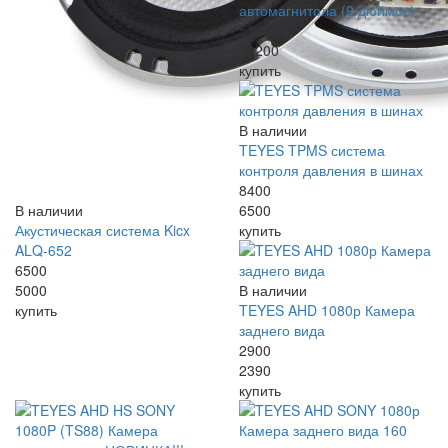
автомагнитола (9 дюймов)
51600
39200
купить
В наличии
TEYES TPMS система
контроля давления в шинах
8400
В наличии
6500
Акустическая система Kicx
купить
ALQ-652
6500
5000
В наличии
купить
TEYES AHD 1080р Камера
заднего вида
2900
2390
купить