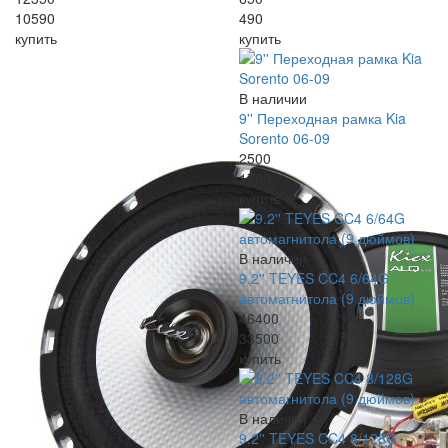
10590
490
купить
купить
В наличии
9'' Переходная рамка Kia
Sorento 06-09
2500
1700
купить
В наличии
9.2'' TEYES CC4 6/64G
автомагнитола (9 дюймов)
46400
33500
купить
В наличии
9.2'' TEYES CC4 8/128G